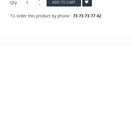
Qty:
ADD TO CART
To order this product by phone :
73 73 73 77 42