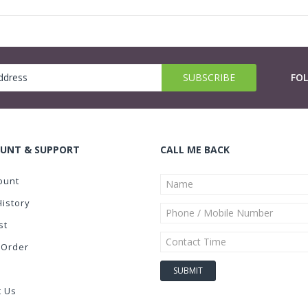
FO
UNT & SUPPORT
CALL ME BACK
ount
History
st
 Order
t Us