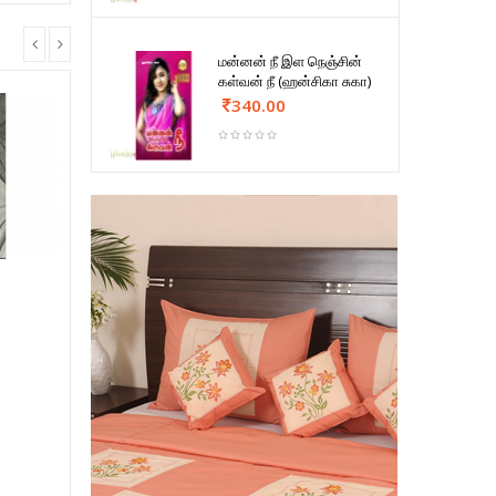
மன்னன் நீ இள நெஞ்சின்
கள்வன் நீ (ஹன்சிகா சுகா)
340.00