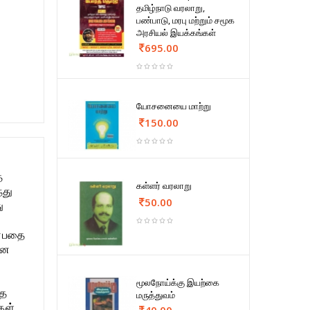
தமிழ்நாடு வரலாறு,
பண்பாடு, மரபு மற்றும் சமூக
அரசியல் இயக்கங்கள்
695.00
யோசனையை மாற்று
150.00
த
கள்ளர் வரலாறு
்து
50.00
ு
ன்பதை
னை
மூலநோய்க்கு இயற்கை
தை
மருத்துவம்
கள்
40.00