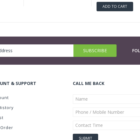
ADD TO CART
FO
UNT & SUPPORT
CALL ME BACK
ount
History
st
 Order