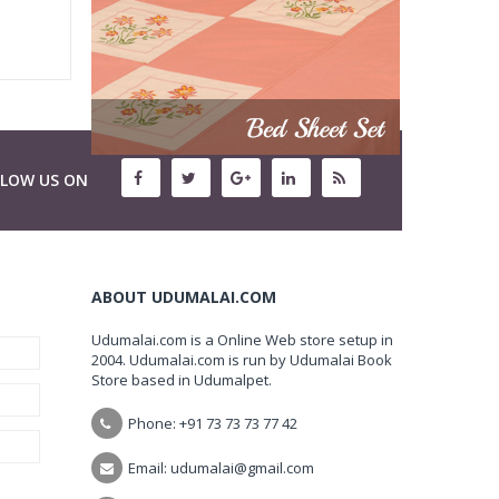
LLOW US ON
ABOUT UDUMALAI.COM
Udumalai.com is a Online Web store setup in
2004. Udumalai.com is run by Udumalai Book
Store based in Udumalpet.
Phone: +91 73 73 73 77 42
Email: udumalai@gmail.com