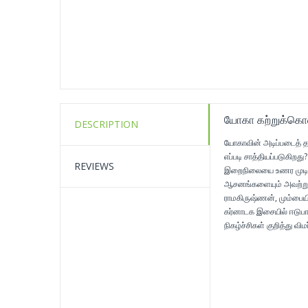
யோகா கற்றுக்கொள
DESCRIPTION
யோகாவின் அடிப்படைத் த
எப்படி சாத்தியப்படுகி
REVIEWS
இறைநிலையை உணர முடியும
ஆசனங்களையும் அவற்றுக்
ராமகிருஷ்ணன், மும்பைய
கர்னாடக இசையில் ஈடுபா
நிகழ்ச்சிகள் குறித்து வி