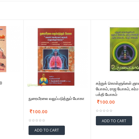
0
கற்றுக் கொள்ளுங்கள் ஞ
யோகம், ராஜ யோகம், கர்ம
பக்தி யோகம்
நுரையீரலை வலுப்படுத்தும் யோகா
100.00
100.00
ADD TO CART
ADD TO CART