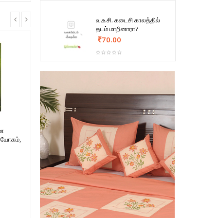
வ.உ.சி. கடைசி காலத்தில்
தடம் மாறினாரா?
70.00
ான
 யோகம்,