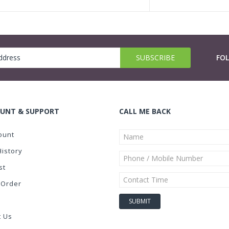
FO
UNT & SUPPORT
CALL ME BACK
ount
History
st
 Order
t Us