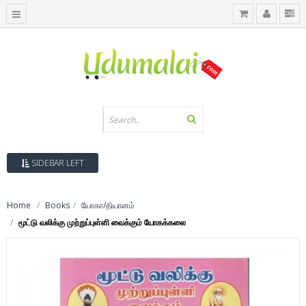
SIDEBAR LEFT
Home
Books
யோகா/தியானம்
மூட்டு வலிக்கு முற்றுப்புள்ளி வைக்கும் யோகக்கலை