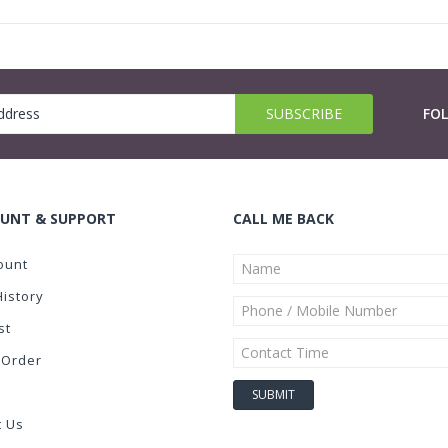
FO
UNT & SUPPORT
CALL ME BACK
ount
History
st
 Order
t Us