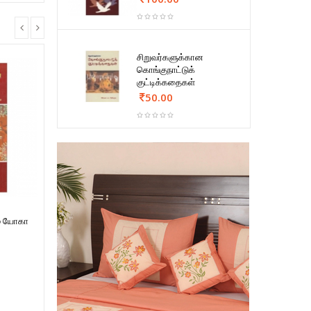
சிறுவர்களுக்கான
கொங்குநாட்டுக்
குட்டிக்கதைகள்
50.00
ம் யோகா