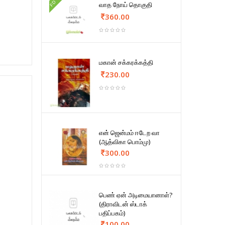
FD
வாத நோய் தொகுதி
360.00
மகான் சக்கரக்கத்தி
230.00
என் ஜென்மம் ஈடேற வா
(ஆத்விகா பொம்மு)
300.00
பெண் ஏன் அடிமையானாள்?
(திராவிடன் ஸ்டாக்
பதிப்பகம்)
100.00