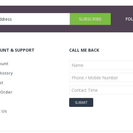
FO
UNT & SUPPORT
CALL ME BACK
ount
History
st
 Order
t Us