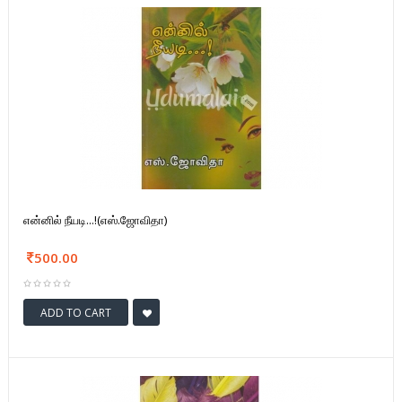
என்னில் நீயடி...!(எஸ்.ஜோவிதா)
500.00
ADD TO CART