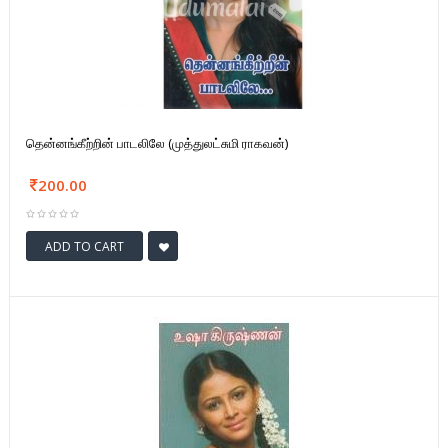
தென்னங்கீற்றின் பாடலிலே (முத்துலட்சுமி ராகவன்)
200.00
ADD TO CART