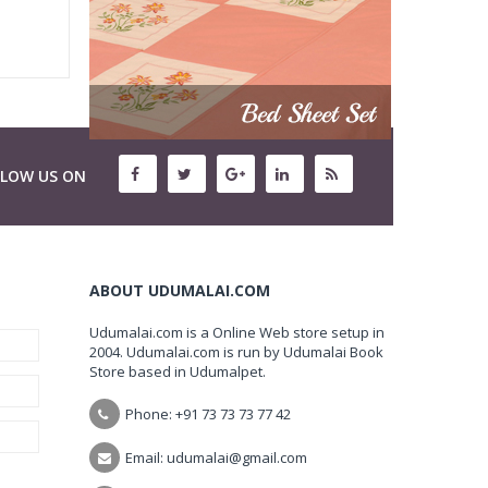
LLOW US ON
ABOUT UDUMALAI.COM
Udumalai.com is a Online Web store setup in
2004. Udumalai.com is run by Udumalai Book
Store based in Udumalpet.
Phone: +91 73 73 73 77 42
Email: udumalai@gmail.com