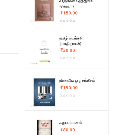
விஞ்ஞானம் தத்துவம்
(கெளரா)
150.00
தமிழ் உணர்ச்சி
(பாரதிதாசன்)
30.00
நினைவே ஒரு சங்கீதம்
190.00
கறுப்புப் பணம்
80.00