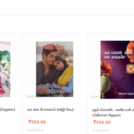
ி (அருணா)
வா உலா போகலாம் (விஜி பிரபு)
சூல் கொண்ட மலரே என் ச
(அசோகா ஹேமா)
350.00
350.00