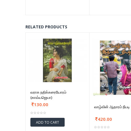
RELATED PRODUCTS
வராக நதிக்கரையோரம்
(காவ்யஜெயா)
130.00
வாழ்வின் ஆதாரம் நீயட
420.00
ADD TO CART