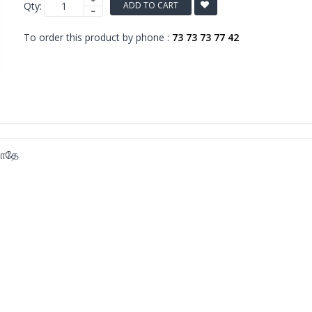
Qty:
ADD TO CART
To order this product by phone :
73 73 73 77 42
ாதே