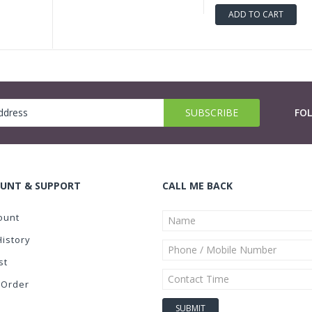
ADD TO CART
FO
UNT & SUPPORT
CALL ME BACK
ount
History
st
 Order