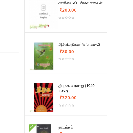
காளியை விட மோசமானவள்
200.00
ஆசிரிய நிகண்டு (பாகம்-2)
80.00
தி.மு.க. வரலாறு (1949-
1967)
320.00
FD
தாடங்கம்