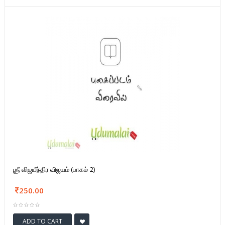
ஶ்ரீ விஜயீந்திர விஜயம் (பாகம்-2)
250.00
ADD TO CART