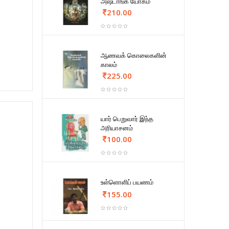
அஷ்டாங்க யோகம்
210.00
ஆணவக் கொலைகளின்
காலம்
225.00
யார் பெறுவார் இந்த
அரியாசனம்
100.00
உள்ளொளிப் பயணம்
155.00