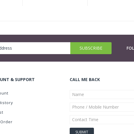
FO
UNT & SUPPORT
CALL ME BACK
ount
History
st
 Order