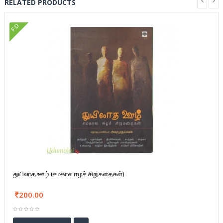
RELATED PRODUCTS
FD
துயிலாத ஊழ் (சமகால ஈழச் சிறுகதைகள்)
200.00