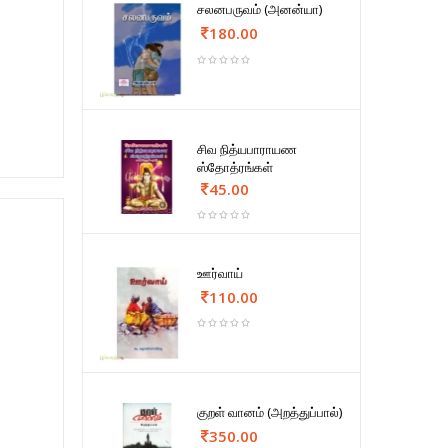
சலனபருவம் (அனன்யா)
180.00
சிவ நித்யபாராயண
ஸ்தோத்ரங்கள்
45.00
ஊர்வாய்
110.00
குறள் வானம் (அறத்துப்பால்)
350.00