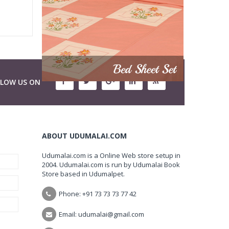
LLOW US ON
ABOUT UDUMALAI.COM
Udumalai.com is a Online Web store setup in
2004. Udumalai.com is run by Udumalai Book
Store based in Udumalpet.
Phone: +91 73 73 73 77 42
Email: udumalai@gmail.com