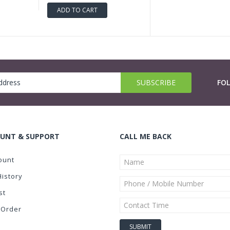
ADD TO CART
FO
UNT & SUPPORT
CALL ME BACK
ount
History
st
 Order