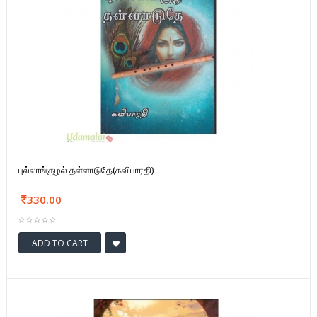
புல்லாங்குழல் தள்ளாடுதே(கவிபாரதி)
330.00
ADD TO CART