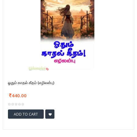
ஓதும் காதல் கீதம் (எழிலன்பு)
440.00
ADD TO CART