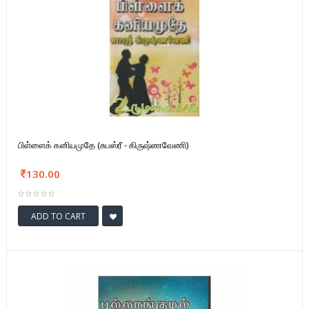
பிள்ளைக் கனியமுதே (சுபஸ்ரீ - கிருஷ்ணவேணி)
130.00
ADD TO CART