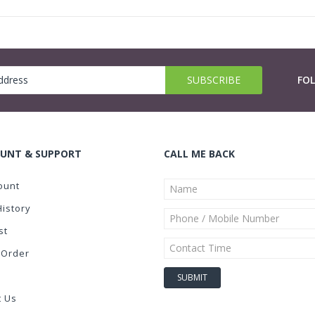
FO
UNT & SUPPORT
CALL ME BACK
ount
History
st
 Order
t Us