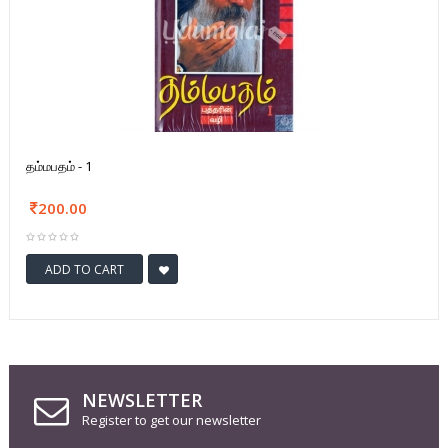
தம்மபதம் - 1
200.00
ADD TO CART
NEWSLETTER
Register to get our newsletter