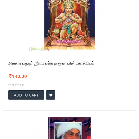
அவதார புருஷர் ஶ்ரீராம பக்த ஹனுமானின் மகாத்மியம்
140.00
ADD TO CART