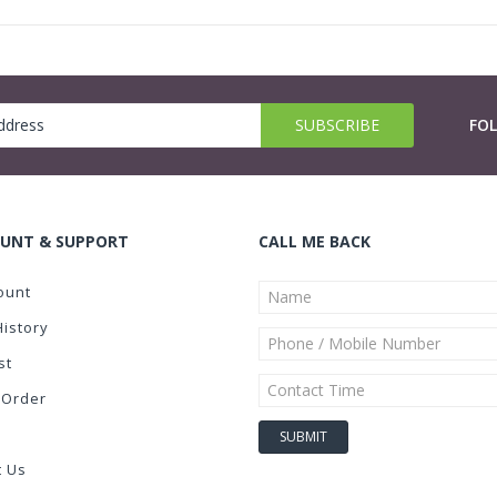
FO
UNT & SUPPORT
CALL ME BACK
ount
History
st
 Order
t Us