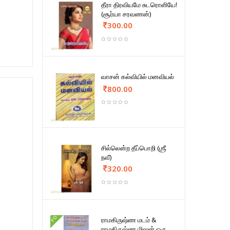
தீரா திரவியமே சுடரொளியே!
(சூர்யா சரவணன்)
300.00
வாசன் கல்வியில் மனவியல்
800.00
சில்லென்ற தீப்பொறி (ஶ்ரீ
நவீ)
320.00
FD
ராமகிருஷ்ண மடம் &
ராமகிருஷ்ண மிஷன் ஒரு