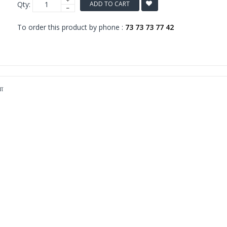
Qty:
ADD TO CART
To order this product by phone :
73 73 73 77 42
ா