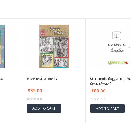
ிய
கதை மலர் பாகம் 13
மெட்ராஸில் மிருது - யார் இ
கொரூச்சகா?
35.00
80.00
ADD TO CART
ADD TO CART