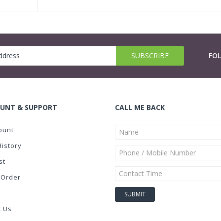
FO
UNT & SUPPORT
CALL ME BACK
ount
History
st
 Order
t Us