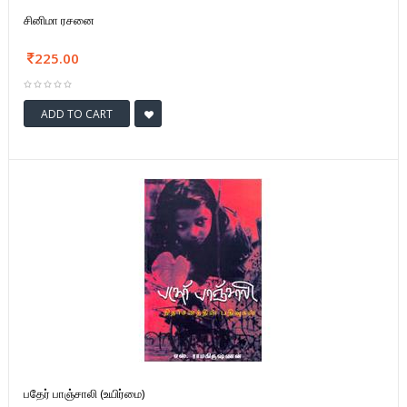
சினிமா ரசனை
225.00
ADD TO CART
பதேர் பாஞ்சாலி (உயிர்மை)