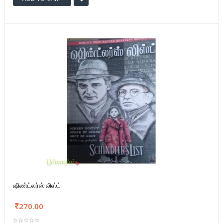
ஷிண்ட்லர்ஸ் லிஸ்ட்
270.00