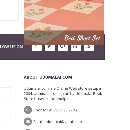
LLOW US ON
ABOUT UDUMALAI.COM
Udumalai.com is a Online Web store setup in
2004. Udumalai.com is run by Udumalai Book
Store based in Udumalpet.
Phone: +91 73 73 73 77 42
Email: udumalai@gmail.com