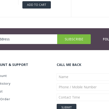
ADD TO CART
FO
UNT & SUPPORT
CALL ME BACK
ount
History
st
 Order