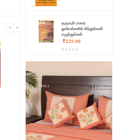
தருமபுரி பாறை
ஓவியங்களில் சிந்துவெளி
எழுத்துக்கள்
225.00