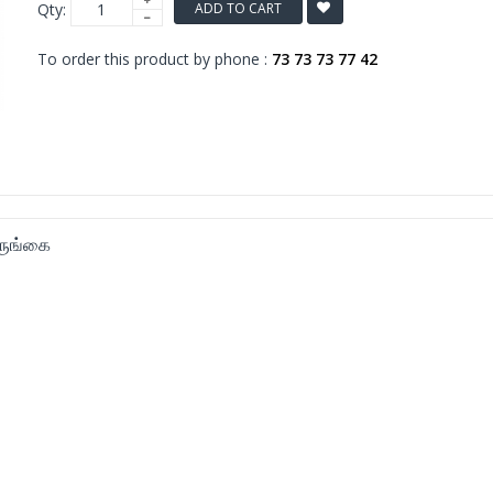
Qty:
ADD TO CART
To order this product by phone :
73 73 73 77 42
ுருங்கை