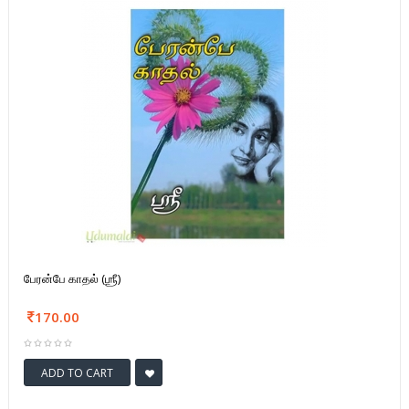
பேரன்பே காதல் (ஶ்ரீ)
170.00
ADD TO CART