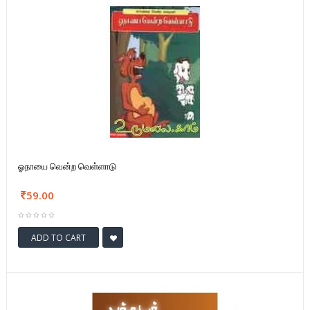
ஓநாயை வென்ற வெள்ளாடு
59.00
ADD TO CART