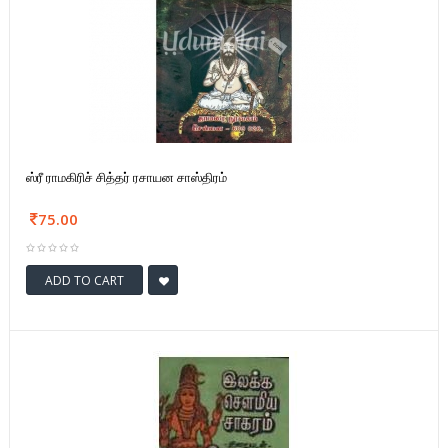
ஸ்ரீ ராமகிரிச் சித்தர் ரசாயன சாஸ்திரம்
75.00
ADD TO CART