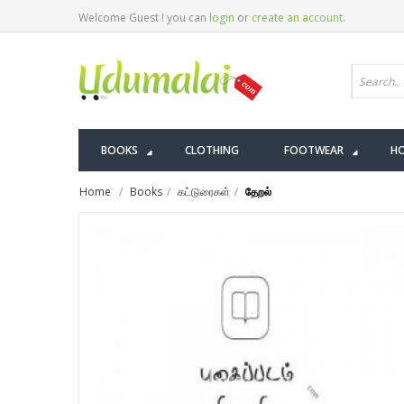
Welcome Guest ! you can
login
or
create an account
.
BOOKS
CLOTHING
FOOTWEAR
HO
Home
Books
கட்டுரைகள்
தேறல்