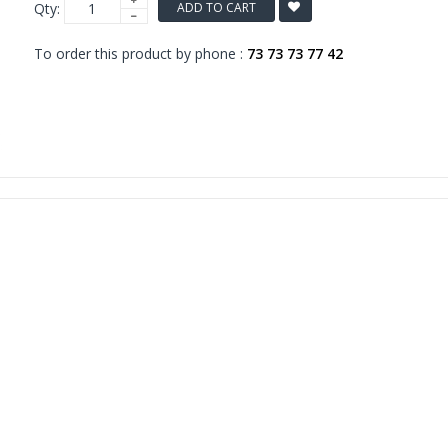
Qty:
ADD TO CART
To order this product by phone :
73 73 73 77 42