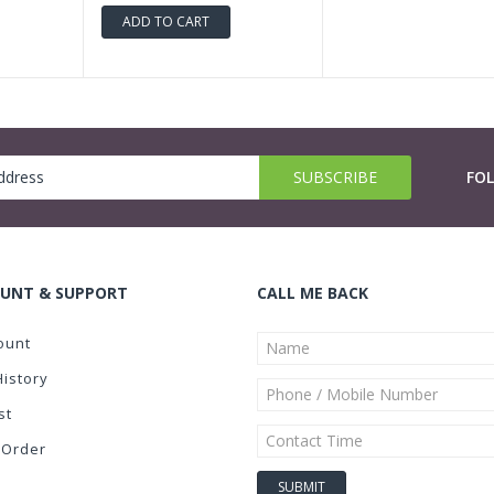
ADD TO CART
FO
UNT & SUPPORT
CALL ME BACK
ount
History
st
 Order