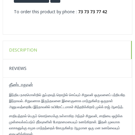
To order this product by phone :
73 73 73 77 42
DESCRIPTION
REVIEWS
தீண்டாதான்
இந்திய நகரமொன்றில் துப்புரவுத் தொழில் செய்யும் சிறுவன் ஒருவனைப் பற்றியதே
இந்நாவல். சிறுவனாக இருந்தவனை இளைஞனாக மாற்றுகின்ற ஒருநாள்
அனுபவத்தையே இந்நாவலில் உயிரோட்டமாகச் சித்தரிக்கிறார் முல்க் ராஜ் ஆனந்த்.
சாதியத்தால் பெரும் கொடுமைக்கு உள்ளாகிற அந்தச் சிறுவன், சாதியை ஒழிக்க
முன்வைக்கப்படும் தீர்வுகளின் போதாமையையும் உணர்கிறான். இதன் மூலமாக
வாசகனுக்கு சமூக மாற்றத்தைக் கோருகின்ற ஆழமான ஒரு மன உணர்வையும்
கையளிக்கிறான்.