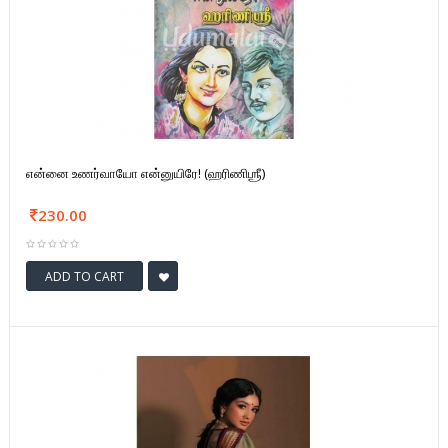
என்னை உணர்வாயோ என்னுயிரே! (ஹரிணிஶ்ரீ)
230.00
ADD TO CART