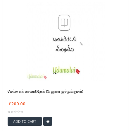
மெல்ல உன் வசமாகிறேன் (ரேணுகா முத்துக்குமார்)
200.00
ADD TO CART