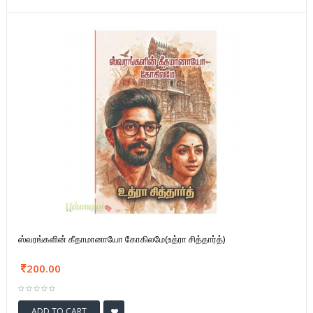
ஸ்வரங்களின் கீதாமானாயோ கோகிலமே(உத்ரா சித்தார்த்)
200.00
ADD TO CART