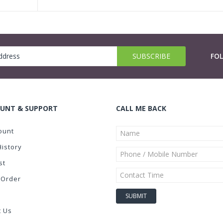
FO
UNT & SUPPORT
CALL ME BACK
ount
History
st
 Order
t Us