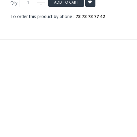
Qty:
ADD TO CART
To order this product by phone :
73 73 73 77 42
்