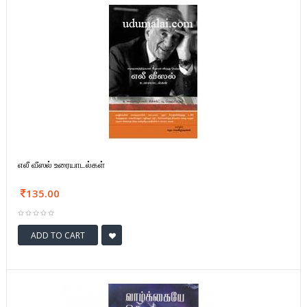
எலீ வீஸல் உரையாடல்கள்
135.00
ADD TO CART