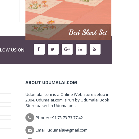
LLOW US ON
ABOUT UDUMALAI.COM
Udumalai.com is a Online Web store setup in
2004. Udumalai.com is run by Udumalai Book
Store based in Udumalpet.
Phone: +91 73 73 73 77 42
Email: udumalai@gmail.com