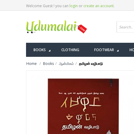
Welcome Guest ! you can
login
or
create an account
.
BOOKS
CLOTHING
FOOTWEAR
HO
Home
Books
ஆன்மிகம்
தமிழன் வழிபாடு