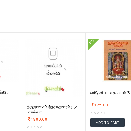
FD
்திரி
ஸ்ரீதேவீ பாகவத ஸாரம் (3 
175.00
திருஞான சம்பந்தர் தேவாரம் (1,2, 3
பாகங்கள்)
1800.00
ADD TO CART