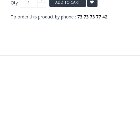
Qty:
ADD TO CART
To order this product by phone :
73 73 73 77 42