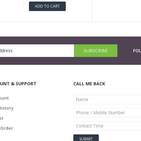
ADD TO CART
FO
UNT & SUPPORT
CALL ME BACK
ount
History
st
 Order