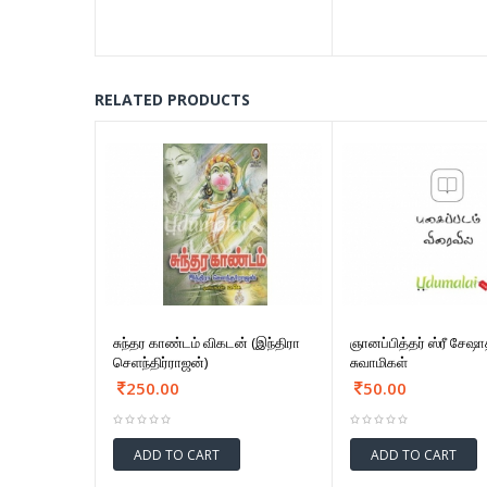
RELATED PRODUCTS
சுந்தர காண்டம் விகடன் (இந்திரா
ஞானப்பித்தர் ஸ்ரீ சேஷாத
செளந்திர்ராஜன்)
சுவாமிகள்
250.00
50.00
ADD TO CART
ADD TO CART