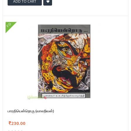
ADD TO CART
FD
பாரதியென்றொரு (வாலறிவன்)
230.00