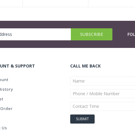
FO
UNT & SUPPORT
CALL ME BACK
ount
History
st
 Order
t Us