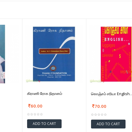
கிராணி ரோக நிதானம்
கொஞ்சம் சரியா English
60.00
70.00
ADD TO CART
ADD TO CART