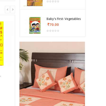
Baby′s First- Vegetables
70.00
…