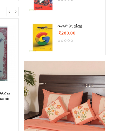
கூகுள் (எழுத்து)
260.00
ய பெரிய
ாயணார்