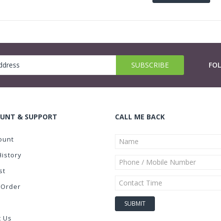
FO
UNT & SUPPORT
CALL ME BACK
ount
History
st
 Order
t Us