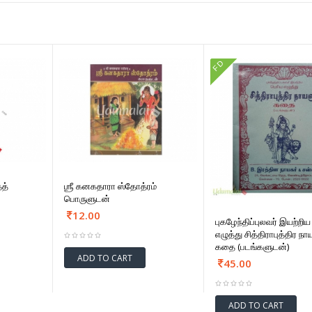
FD
தத்
ஶ்ரீ கனகதாரா ஸ்தோத்ரம்
பொருளுடன்
12.00
புகழேந்திப்புலவர் இயற்றி
எழுத்து சித்திராபுத்திர ந
கதை (படங்களுடன்)
ADD TO CART
45.00
ADD TO CART