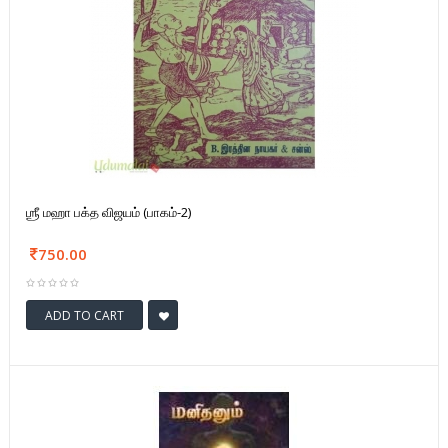
ஶ்ரீ மஹா பக்த விஜயம் (பாகம்-2)
750.00
ADD TO CART