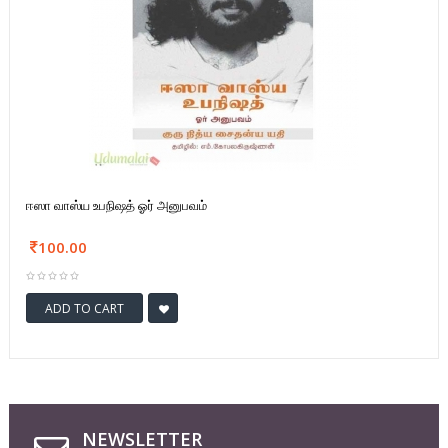
ஈஸா வாஸ்ய உபநிஷத் ஓர் அனுபவம்
100.00
ADD TO CART
NEWSLETTER