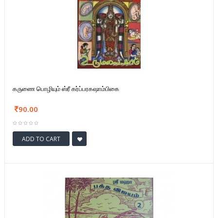
கருணை பொழியும் ஸ்ரீ கர்ப்பரகஷாம்பிகை
90.00
ADD TO CART