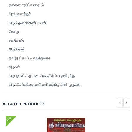
தன்னை எதிர்ப்போரையும்
அரவணைத்துச்
அருங்குணத்தோன் அவன்.
சென்று
தன்னோடு
ஆதரிக்கும்
தமிழ்நாட்டைப் பொறுத்தவரை
அழகன்
ஆறுமுகன் ஆறு படைவீடுகளில் கொலுவிருந்து
அருட்செல்வத்தை வாரி வாரி வழங்குகிறார் முருகன்.
RELATED PRODUCTS
FD