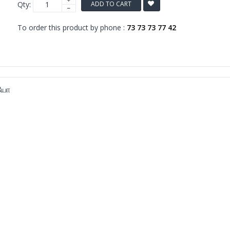
Qty:
ADD TO CART
To order this product by phone :
73 73 73 77 42
யோ