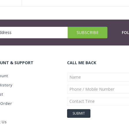
FO
UNT & SUPPORT
CALL ME BACK
ount
History
st
 Order
t Us