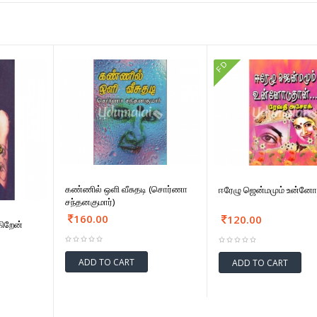
FD
கண்ணில் ஒளி வீசுதடி (சொர்ணா
ஈரேழு ஜென்மமும் உன்னோட
சந்தனகுமார்)
160.00
120.00
கிறேன்
ADD TO CART
ADD TO CART