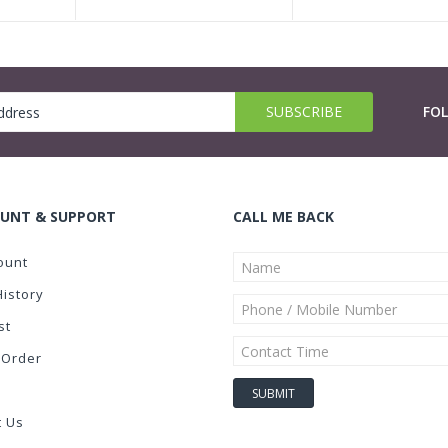
FO
UNT & SUPPORT
CALL ME BACK
ount
History
st
 Order
t Us