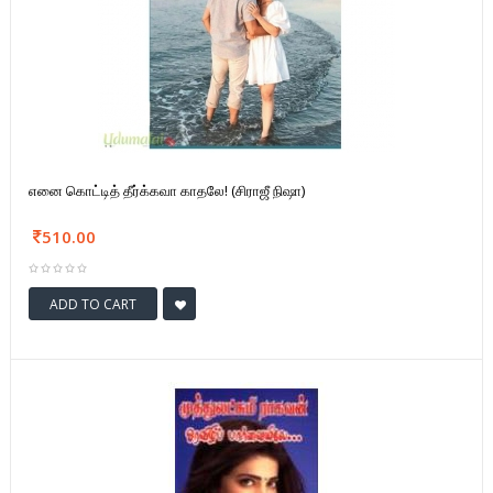
எனை கொட்டித் தீர்க்கவா காதலே! (சிராஜீ நிஷா)
510.00
ADD TO CART