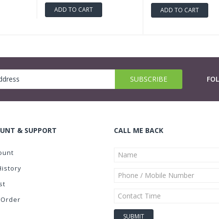
ADD TO CART
ADD TO CART
FO
UNT & SUPPORT
CALL ME BACK
ount
History
st
 Order