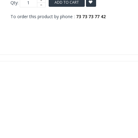
Qty:
ADD TO CART
To order this product by phone :
73 73 73 77 42