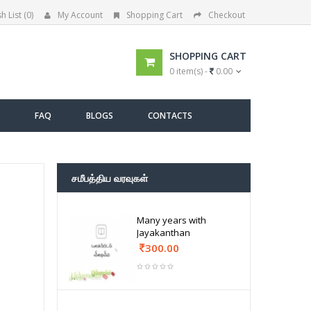
h List (0)
My Account
Shopping Cart
Checkout
SHOPPING CART
0 item(s) -
0.00
FAQ
BLOGS
CONTACTS
சமீபத்திய வரவுகள்
Many years with
Jayakanthan
300.00