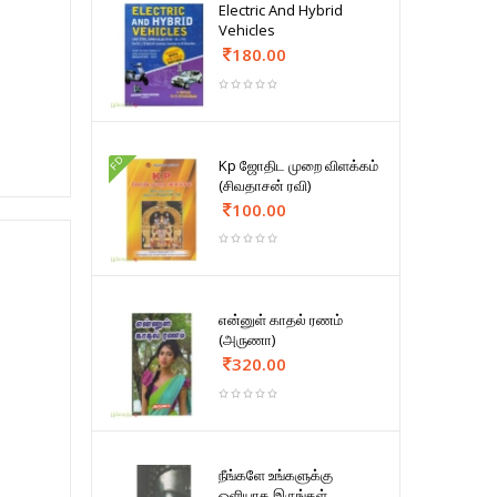
Electric And Hybrid
Vehicles
180.00
FD
Kp ஜோதிட முறை விளக்கம்
(சிவதாசன் ரவி)
100.00
என்னுள் காதல் ரணம்
(அருணா)
320.00
நீங்களே உங்களுக்கு
ஒளியாக இருங்கள்