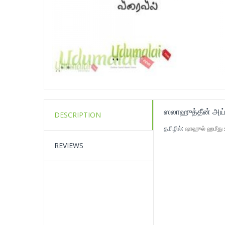
ஸலாஹுத்தீன் அய்ய
DESCRIPTION
தமிழில்:
ஷாஹுல் ஹமீது உ
REVIEWS