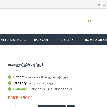
Wis
ME FURNISHING
BABY CARE
GROCERY
HOW TO ORDER
ஸலாஹுத்தீன் அய்யூபீ
Author:
மௌலானா அபுல் ஹசன் அலீ நத்வீ
Category:
வாழ்க்கை வரலாறு
Available
- Shipped in 5-6 business days
PRICE:
90.00