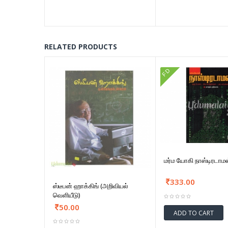
RELATED PRODUCTS
FD
மர்ம யோகி நாஸ்டிரடாமஸ
333.00
ஸ்டீபன் ஹாக்கிங் (அறிவியல்
வெளியீடு)
50.00
ADD TO CART