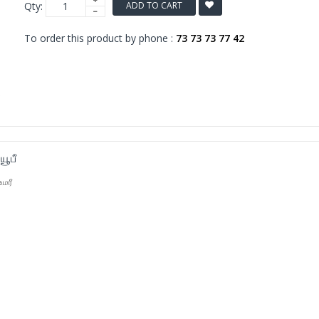
Qty:
ADD TO CART
To order this product by phone :
73 73 73 77 42
ூபீ
மரீ