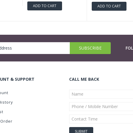
ADD TO CART
ADD TO CART
FO
UNT & SUPPORT
CALL ME BACK
ount
History
st
 Order