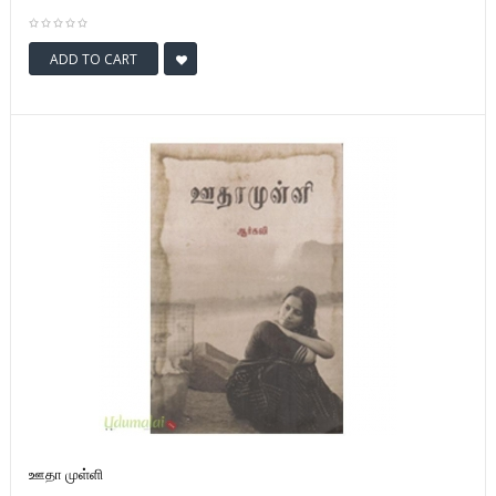
ADD TO CART
ஊதா முள்ளி