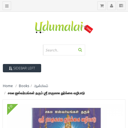
SIDEBAR LEFT
Home
Books
ஆன்மிகம்
சகல ஐஸ்வர்யங்கள் தரும் ஶ்ரீ ராகுகால துர்க்கை வழிபாடு
FD