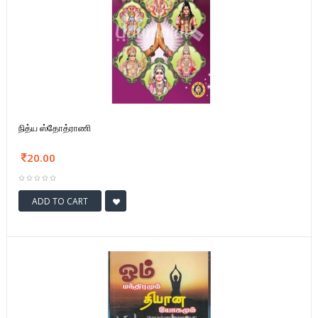
நித்ய ஸ்தோத்ராணி
20.00
ADD TO CART