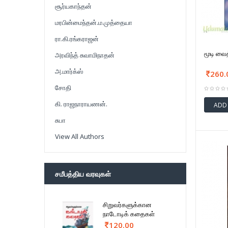
சூர்யகாந்தன்
மரபின்மைந்தன்.ம.முத்தையா
ரா.கி.ரங்கராஜன்
மூடி வைத
அரவிந்த் சுவாமிநாதன்
அ.மார்க்ஸ்
260.
சோதி
கி. ராஜநாராயணன்.
ADD
சுபா
View All Authors
சமீபத்திய வரவுகள்
சிறுவர்களுக்கான
நாடோடிக் கதைகள்
120.00