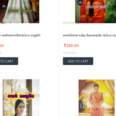
்ள கண்ணாளனே(ரம்யா ராஜன்)
எனக்கென வந்த தேவதையே (ரம்யா ரா
00
260.00
 TO CART
ADD TO CART