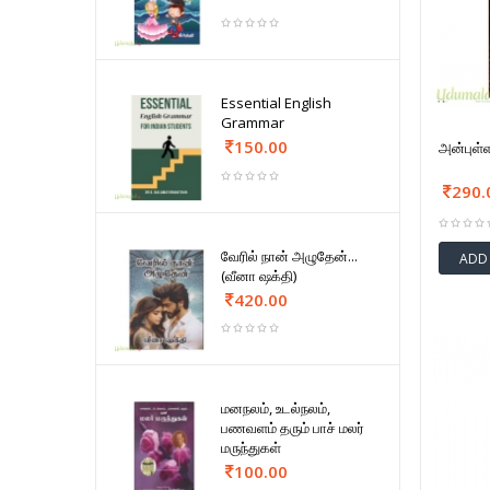
Essential English
Grammar
150.00
அன்புள
290.
வேரில் நான் அழுதேன்...
ADD
(வீனா ஷக்தி)
420.00
மனநலம், உடல்நலம்,
பணவளம் தரும் பாச் மலர்
மருந்துகள்
100.00