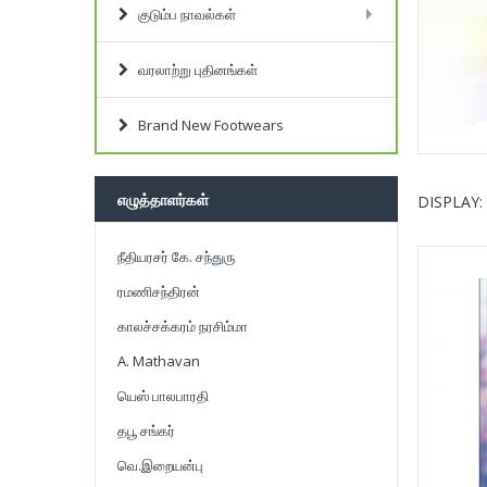
குடும்ப நாவல்கள்
வரலாற்று புதினங்கள்
Brand New Footwears
எழுத்தாளர்கள்
DISPLAY:
நீதியரசர் கே. சந்துரு
ரமணிசந்திரன்
காலச்சக்கரம் நரசிம்மா
A. Mathavan
யெஸ் பாலபாரதி
தபூ சங்கர்
வெ.இறையன்பு