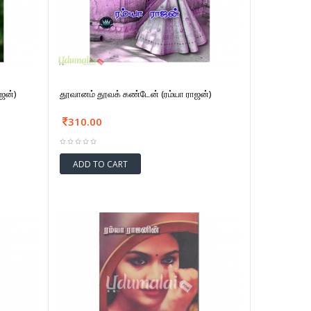
ஜன்)
தூவானம் தூவக் கண்டேன் (ரம்யா ராஜன்)
310.00
ADD TO CART