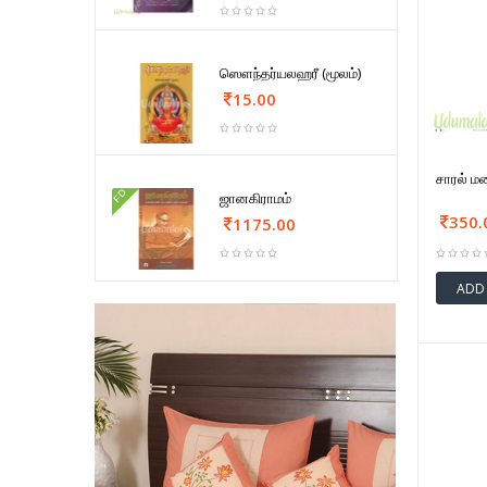
ஸௌந்தர்யலஹரீ (மூலம்)
15.00
சாரல் ம
FD
ஜானகிராமம்
350.
1175.00
ADD