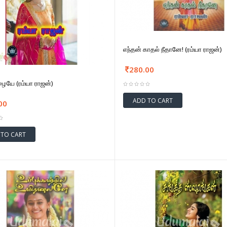
எந்தன் காதல் நீதானே! (ரம்யா ராஜன்)
280.00
ழையே (ரம்யா ராஜன்)
ADD TO CART
00
 TO CART