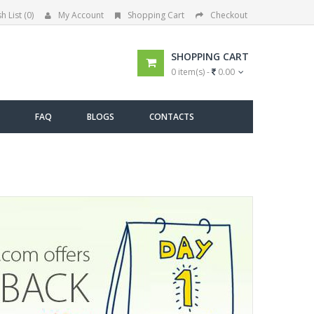
h List (0)
My Account
Shopping Cart
Checkout
SHOPPING CART
0 item(s) -
0.00
FAQ
BLOGS
CONTACTS