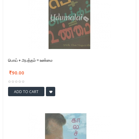
பொய் + அபத்தம் = உண்மை
90.00
ADD TO CART