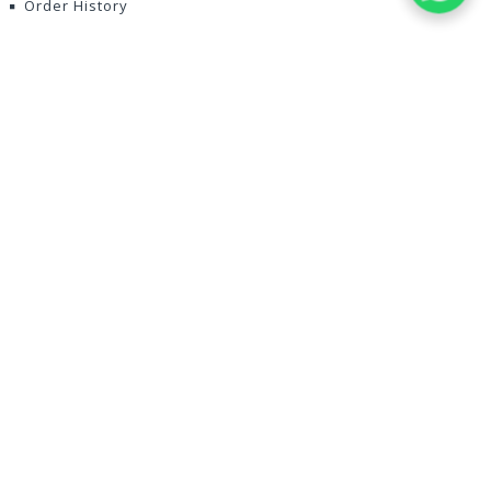
Order History
Wish List
How to Order
FAQ
Contact Us
CALL ME BACK
ABOUT UDUMALAI.COM
Udumalai.com is a Online Web store setup in 2004. Udumalai.com is