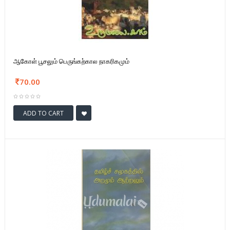
ஆகோள் பூசலும் பெருங்கற்கால நாகரிகமும்
70.00
ADD TO CART