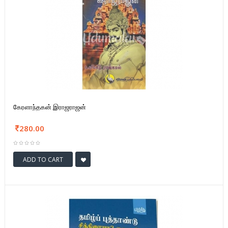
கேரளாந்தகன் இராஜராஜன்
280.00
ADD TO CART