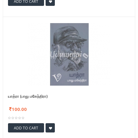
ADD TO CART
யாத்ரா (பாலு மகேந்திரா)
100.00
ADD TO CART