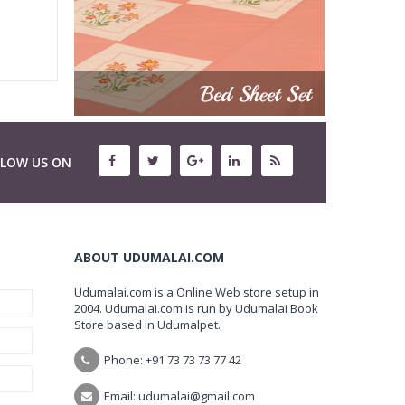
LLOW US ON
ABOUT UDUMALAI.COM
Udumalai.com is a Online Web store setup in
2004. Udumalai.com is run by Udumalai Book
Store based in Udumalpet.
Phone: +91 73 73 73 77 42
Email: udumalai@gmail.com