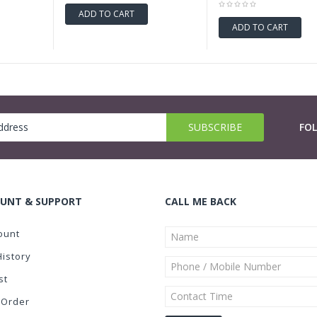
ADD TO CART
ADD TO CART
FO
UNT & SUPPORT
CALL ME BACK
ount
History
st
 Order