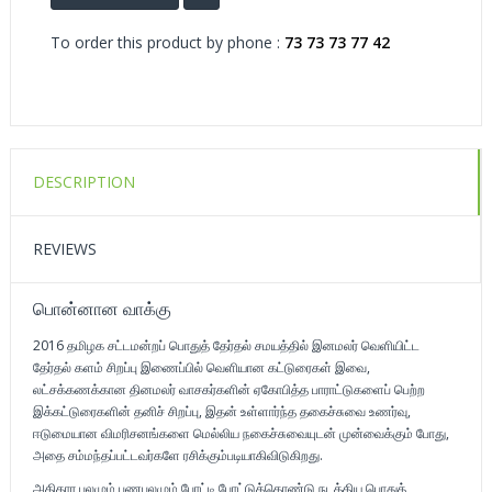
To order this product by phone :
73 73 73 77 42
DESCRIPTION
REVIEWS
பொன்னான வாக்கு
2016 தமிழக சட்டமன்றப் பொதுத் தேர்தல் சமயத்தில் இனமலர் வெளியிட்ட
தேர்தல் களம் சிறப்பு இணைப்பில் வெளியான கட்டுரைகள் இவை,
லட்சக்கணக்கான தினமலர் வாசகர்களின் ஏகோபித்த பாராட்டுகளைப் பெற்ற
இக்கட்டுரைகளின் தனிச் சிறப்பு, இதன் உள்ளார்ந்த தகைச்சுவை உணர்வு,
ஈடுமையான விமரிசனங்களை மெல்லிய நகைச்சுவையுடன் முன்வைக்கும் போது,
அதை சம்மந்தப்பட்டவர்களே ரசிக்கும்படியாகிவிடுகிறது.
அதிகார பலமும் பணபலமும் போட்டி போட்டுக்கொண்டு நடத்திய பொதுத்