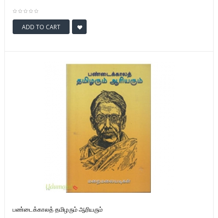
ADD TO CART
பண்டைக்காலத் தமிழரும் ஆரியரும்